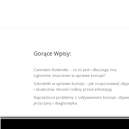
Gorące Wpisy:
Cannabis Ruderalis – co to jest i dlaczego ma
ogromne znaczenie w uprawie konopi?
Szkodniki w uprawie konopi – jak rozpoznawać obj
i skutecznie chronić rośliny przed infestacją
Najczęstsze problemy z odżywianiem konopi: objaw
przyczyny i diagnostyka