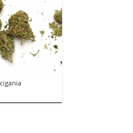
erykański Departament
tawców oraz konsumentów
o federalne dotyczące konopi
tórych zalegalizowano
prawiedliwości może
cigania