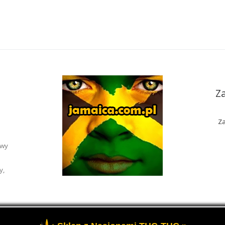
Z
Za
awy
y,