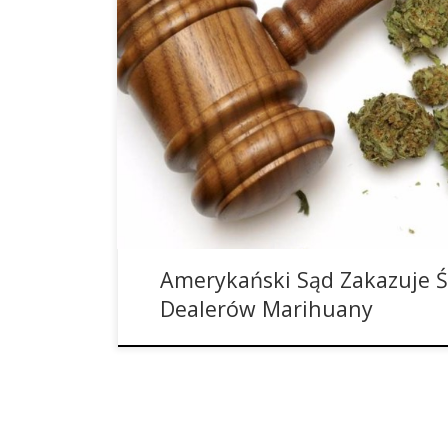
Sąd apelacyjny właśnie wydał orzeczenie, że Am
Sprawiedliwości nie ma prawa do ścigania dos
medycznej marihuany za to, że złamali oni praw
indyjskich, jeśli te osoby zamieszkują stany, w k
marihuanę do celów medycznych. Departament S
natomiast ścigać te osoby, które jego […]
Amerykański Sąd Zakazuje Ś
Dealerów Marihuany