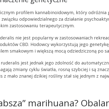
yficznym profilem kannabinoidowym, który odróżnia
li związku odpowiedzialnego za działanie psychoakt
okim zastosowaniu terapeutycznym.
uderalis nie jest popularny w zastosowaniach rekre
oduktów CBD. Hodowcy wykorzystują jego genetykę 
lem smakowym i większą mocą odziedziczoną po sati
deralis jest jednak jego zdolność do automatyczneg
gają zmiany cyklu światła, rosną szybciej i są znacz
is z mało znanej dzikiej rośliny stał się jednym z n
słabsza” marihuana? Obala