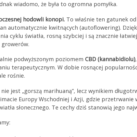
ednak wiadomo, że była to ogromna pomyłka.
oczesnej hodowli konopi.
To właśnie ten gatunek od
an automatycznie kwitnących (autoflowering). Dzięk
ia cyklu światła, rosną szybciej i są znacznie łatwi
h growerów.
aturalnie podwyższonym poziomem
CBD (kannabidiolu)
niu terapeutycznym. W dobie rosnącej popularności
le rośnie.
 nie jest „gorszą marihuaną”, lecz wynikiem długotr
imacie Europy Wschodniej i Azji, gdzie przetrwani
światła słonecznego. Te cechy dziś stanowią jego na
amy: