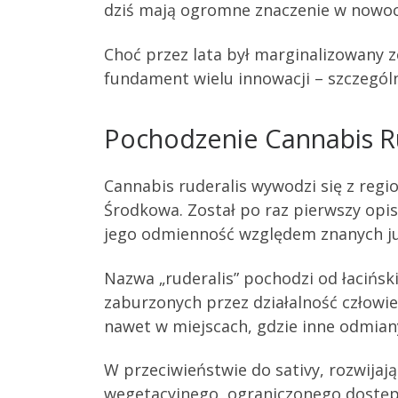
dziś mają ogromne znaczenie w nowoc
Choć przez lata był marginalizowany 
fundament wielu innowacji – szczegó
Pochodzenie Cannabis R
Cannabis ruderalis wywodzi się z reg
Środkowa. Został po raz pierwszy opis
jego odmienność względem znanych ju
Nazwa „ruderalis” pochodzi od łacińs
zaburzonych przez działalność człowiek
nawet w miejscach, gdzie inne odmiany
W przeciwieństwie do sativy, rozwijaj
wegetacyjnego, ograniczonego dostępu