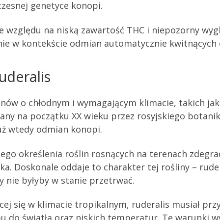
zesnej genetyce konopi.
ze względu na niską zawartość THC i niepozorny wyg
lnie w kontekście odmian automatycznie kwitnących
uderalis
ionów o chłodnym i wymagającym klimacie, takich jak
any na początku XX wieku przez rosyjskiego botanika
ż wtedy odmian konopi.
kiego określenia roślin rosnących na terenach zdeg
a. Doskonale oddaje to charakter tej rośliny – rude
 nie byłyby w stanie przetrwać.
ącej się w klimacie tropikalnym, ruderalis musiał pr
 do światła oraz niskich temperatur. Te warunki w