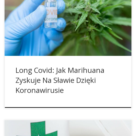
CBDa i CBGa zarówno chronią przed infekcją
koronawirusem, jak i pomagają w jej zwalczaniu,
rozpoczyna się kolejne ekscytujące badanie. Przez wiele lat
przy każdej nadarzającej się okazji twierdzono, że nie ma
wystarczającej liczby badań klinicznych na temat działania
marihuany, ale przeprowadzano ich […]
Long Covid: Jak Marihuana
Zyskuje Na Sławie Dzięki
Koronawirusie