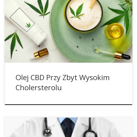
Cholesterol jest tłuszczopodobną i woskową substancją,
która w ludzkim organizmie jest niezbędna do produkcji
hormonów i witaminy D, a także do trawienia pokarmu. Jest
zawarty w żywności, takiej jak mięso, produkty mleczne, czy
w smażonych i przetworzonych produktach spożywczych.
Spożywanie zbyt dużej ilości tych tłustych i oleistych
pokarmów może zwiększyć […]
Olej CBD Przy Zbyt Wysokim
Cholersterolu
W ostatnich latach wiele uwagi poświęcono rekreacyjnemu i