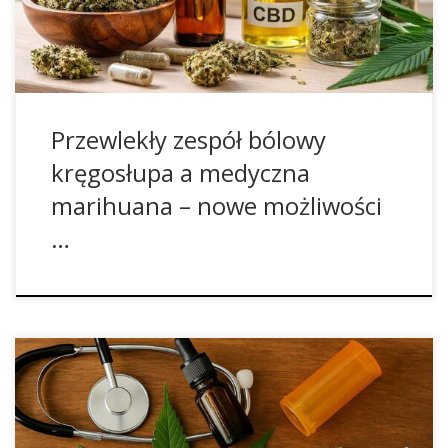
te naturalne związki mogą wpłynąć na poprawę jakości
życia […]
Przewlekły zespół bólowy
kręgosłupa a medyczna
marihuana – nowe możliwości
…
Medyczna marihuana zyskuje coraz większą popularność
wśród pacjentów i lekarzy na całym świecie. Dzięki swoim
właściwościom przeciwbólowym, przeciwzapalnym,
rozluźniającym oraz przeciwdrgawkowym, cannabis