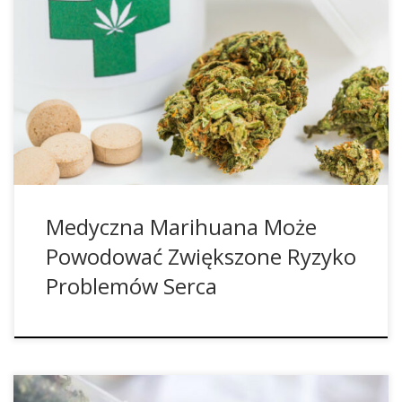
Marihuana jako środek przeciwbólowy niesie za sobą nieco
większe ryzyko problemów z sercem. Stwierdzono to w
badaniu przeprowadzonym w Danii. W Danii 1,6 miliona
osób cierpi z powodu przewlekłego bólu. Wiele z tych osób
jest leczonych opioidami. 4.931 pacjentów otrzymało co
najmniej jedną receptę zawierającą konopie indyjskie
(dronabinol 29%, kannabinoidy […]
Medyczna Marihuana Może
Powodować Zwiększone Ryzyko
Problemów Serca