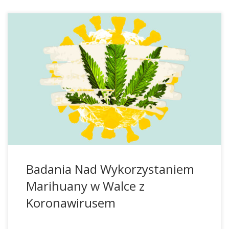
Cannabis a Koronawirus Krótko po wybuchu pandemii
Covid 19 naukowcy prowadzili już badania nad składnikami
konopi i ich przypuszczalną zdolnością do zmniejszenia
infekcji wirusem. W czerwcu 2020 roku badania na myszach
wykazały, że tetrahydrokannabinol w 100% chronił przed
zespołem ostrej niewydolności oddechowej i związaną z
nim toksycznością po sztucznie wywołanym […]
Badania Nad Wykorzystaniem
Marihuany w Walce z
Koronawirusem