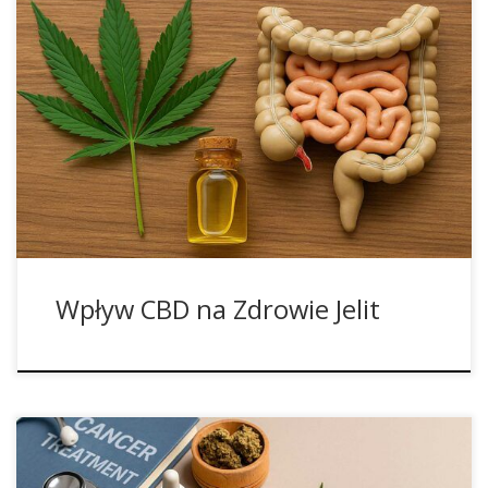
Dlaczego Układ Trawienny Jest Tak Wrażliwy? Układ
pokarmowy człowieka to niezwykle skomplikowany
mechanizm, w którym współpracują ze sobą narządy,
enzymy, sygnały nerwowe i hormony. Każde zachwianie tej
równowagi szybko odbija się na samopoczuciu – w postaci
wzdęć, zaparć, biegunek czy bólów brzucha. Coraz więcej
osób poszukuje naturalnych sposobów wsparcia trawienia,
[…]
Wpływ CBD na Zdrowie Jelit
Współczesne wytyczne wskazują, że konopie i kannabinoidy