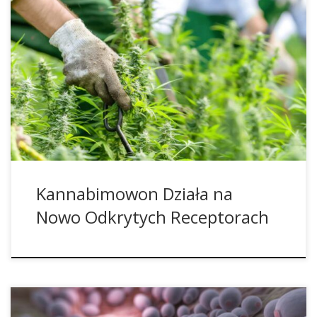
Rośliny konopi zawierają ponad 100 różnych
kannabinoidów. Podczas gdy dwa najważniejsze, THC i
CBD, są już powszechnie znane, to stale są odkrywane
nowe, dosyć egzotyczne kannabinoidy w tej roślinie. Wiele z
nich występuje tylko w śladowych ilościach i ma
niesamowite właściwości lecznicze. Jednym z tych
stosunkowo nowych kannabinoidów, o którym […]
Kannabimowon Działa na
Nowo Odkrytych Receptorach