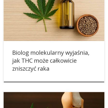
z Uniwersytetu Complutense w Madrycie, przedstawiła
fascynujące odkrycia dotyczące działania THC – głównego
psychoaktywnego składnika konopi. Jej badania wniosły
istotny wkład w rosnącą bazę dowodów naukowych, które
wskazują na ogromny potencjał kannabinoidów w terapii
nowotworów. Co istotne, dr […]
Biolog molekularny wyjaśnia,
jak THC może całkowicie
zniszczyć raka
Najnowsze badania opublikowane w czasopiśmie