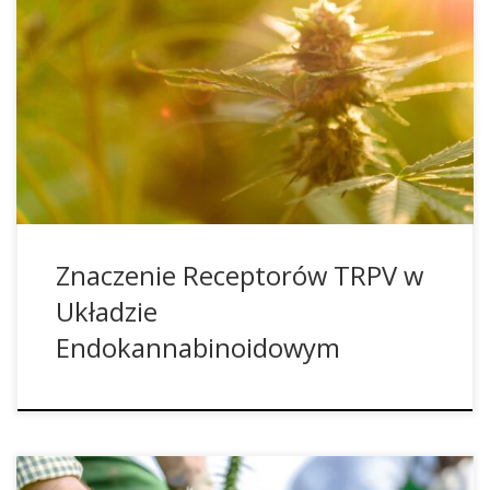
Długo po odkryciu układu endokannabinoidowego
uważano, że składa się on wyłącznie ze znanych
receptorów CB1 i CB2. Chociaż spełniają one główne
funkcje i służą jako główne miejsce dokowania większości
znanych kannabinoidów, to w kolejnych latach, po bliższym
przyjrzeniu się, system endokannabinoidowy okazał się
znacznie bardziej złożony. Wraz z odkryciem kilku […]
Znaczenie Receptorów TRPV w
Układzie
Endokannabinoidowym