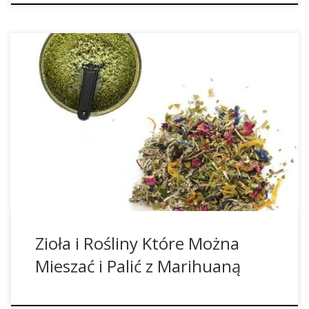
Rośliny Nadające Się Do Palenia w Połączeniu z Konopiami
Indyjskimi Istnieje wiele takich roślin, które można palić oraz
waporyzować i nie jest to wcale tylko tytoń oraz marihuana.
Lista takich roślin jest dosyć spora i zaskakująca, a poniżej
przedstawiamy Wam niektóre z nich. Co ciekawe, rośliny te
nie są psychoaktywne, […]
Zioła i Rośliny Które Można
Mieszać i Palić z Marihuaną