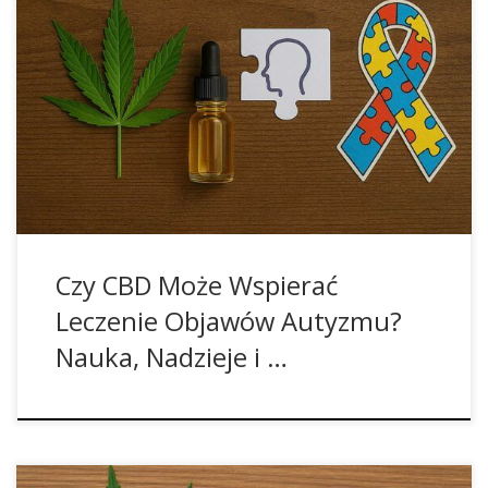
Dlaczego w ogóle CBD w autyzmie? Idea wykorzystania
kannabidiolu (CBD) w spektrum autyzmu wynika z jego
unikalnych właściwości. CBD jest niepsychoaktywnym
składnikiem konopi, co ma ogromne znaczenie w
przypadku dzieci i młodzieży. Wstępne badania sugerują, że
może działać przeciwlękowo, przeciwzapalnie i
neuroprotekcyjnie, a także modulować pobudliwość
neuronów. To szczególnie ważne, […]
Czy CBD Może Wspierać
Leczenie Objawów Autyzmu?
Nauka, Nadzieje i …