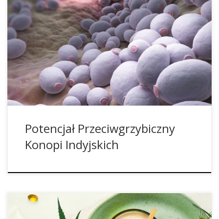
Grzybica to infekcja wywołana przez mikroskopijne grzyby.
Często grzybica pojawia się lokalnie, na przykład w postaci
grzybicy stóp. Jednak, zwłaszcza w przypadku osłabionego
układu odpornościowego, grzybica może również stać się
chorobą uogólnioną i przybrać zagrażający życiu przebieg.
Leczenie grzybicy w medycynie szkolnej odbywa się za
pomocą leków przeciwgrzybiczych, które zabijają […]
Potencjał Przeciwgrzybiczny
Konopi Indyjskich