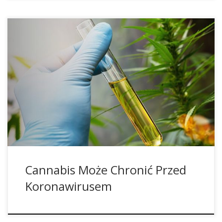
Badania z Kanady sugerują, że konopie indyjskie mogą
chronić przed koronawirusem. Wyniki pochodzą z badań
nad używaniem konopi indyjskich w leczeniu chorób takich
jak rak i choroba Crohna. Na całym świecie prowadzone są
badania mające na celu znalezienie szczepionki przeciwko
wirusowi SARS-CoV-2. Leki przeciwko Eboli i rakowi są
również badane […]
Cannabis Może Chronić Przed
Koronawirusem