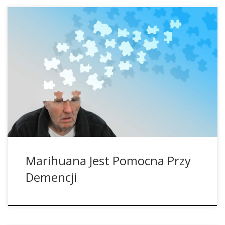
Cannabis Pomaga w Leczeniu Demencji Każdego roku na
całym świecie diagnozuje się 10 milionów przypadków
demencji. THC i ekstrakty CBD mogą w tych schorzeniach
pomóc. Demencja jest poważną chorobą zwyrodnieniową
mózgu, a jej najczęstszymi objawami są stany pobudzenia i
utrata masy ciała. Istnieje wiele terapii farmakologicznych, a
ekstrakty z konopi […]
Marihuana Jest Pomocna Przy
Demencji