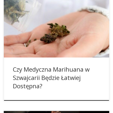
Sytuacja wokół medycznej marihuany w Szwajcarii jest
naprawdę trudna. Dopiero wraz z przyjęciem Ruchu
Kesslera 14.4164 „Cannabis dla ciężko chorych” przez
Zgromadzenie Federalne w 2015 roku pozwoliło na pójście
w lepszym kierunku. Teraz, siedem lat później, ustawa o
środkach odurzających w tym kraju ma zostać zmieniona,
aby umożliwić łatwy dostęp […]
Czy Medyczna Marihuana w
Szwajcarii Będzie Łatwiej
Dostępna?