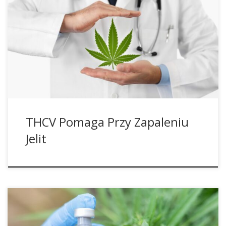
medycznemu zastosowaniu marihuany w niektórych
chorobach ludzkich. Liczne przedkliniczne i kliniczne dowody
na temat korzyści płynących ze stosowania kannabinoidów
(naturalnych składników marihuany) w leczeniu padaczki,
bólu neuropatycznego i zespołu żołądkowo-jelitowego (GI)
skłoniły wiele rządów i działów badawczych do dalszego
zbadania potencjału terapeutycznego […]
THCV Pomaga Przy Zapaleniu
Jelit
Po niedawnych badaniach z Oregonu, które wykazały, że