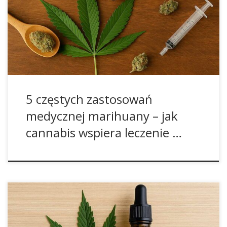
znajduje zastosowanie w wielu terapiach, szczególnie tam,
gdzie tradycyjne metody leczenia okazują się
niewystarczające. Poniżej poznasz 5 najczęstszych
zastosowań medycznej marihuany, potwierdzonych
badaniami i doświadczeniami pacjentów. Medyczna
marihuana […]
5 częstych zastosowań
medycznej marihuany – jak
cannabis wspiera leczenie …
Podczas jednej z międzynarodowych konferencji
naukowych dr Christina Sanchez, znana biolog molekularny