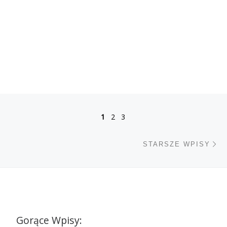
Nawigacja po wpisach
1
2
3
St
STARSZE WPISY
Gorące Wpisy: