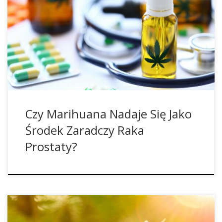
może zapewnić nowe możliwości zapobiegania raka
prostaty. Mężczyźni, którzy preferują produkty z konopi,
statystycznie rzecz biorąc, znacznie rzadziej chorują na
nowotwory w jamie brzusznej, których leczenie za pomocą
chemioterapii jest trudne i niezwykle uciążliwe. Chociaż
kannabinoidy, takie jak THC i CBD, nie są […]
Czy Marihuana Nadaje Się Jako
Środek Zaradczy Raka
Prostaty?