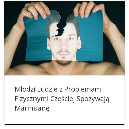
Zażywanie Konopi Indyjskich Jest Bardziej Powszechne
Wśród Młodych Ludzi z Problemami Cielesnymi Ból i złe
samopoczucie fizyczne mogą być uciążliwe. Badanie
przeprowadzone w Norwegii wykazało, że młodzi ludzie
częściej sięgają po konopie indyjskie. Jak często młodzi
ludzie cierpią z powodu bólu i nudności? Czy wśród
młodzieży istnieje związek między problemami […]
Młodzi Ludzie z Problemami
Fizycznymi Częściej Spożywają
Marihuanę