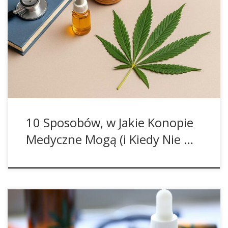
nie powinny zastępować leczenia przeciwnowotworowego
ani być polecane jako „terapia na raka” poza badaniami
klinicznymi. Mogą natomiast pomagać wybranym chorym w
łagodzeniu objawów – głównie wtedy, gdy standardowe
metody zawiodły lub są niewystarczające. Dowody
naukowe są nierówne: dla części objawów umiarkowane,
dla wielu […]
10 Sposobów, w Jakie Konopie
Medyczne Mogą (i Kiedy Nie …
Ostatnie badanie wykazało, że zażywanie konopi indyjskich