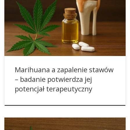
Rheumatology dostarczają coraz więcej dowodów na to, że
marihuana może wspierać leczenie zapalenia stawów.
Wyniki wskazują, że korzystny wpływ konopi wynika przede
wszystkim z aktywacji receptorów CB2, które odgrywają
kluczową rolę w regulacji stanów zapalnych w obrębie
stawów. Jak marihuana działa na zapalenie stawów?
Marihuana […]
Marihuana a zapalenie stawów
– badanie potwierdza jej
potencjał terapeutyczny