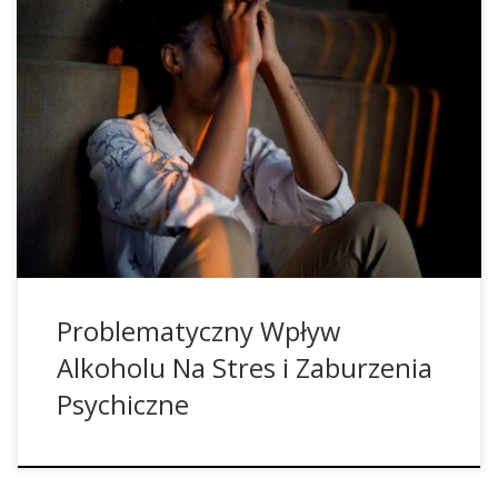
Już od lat toczy się debata na temat wpływu różnych
substancji na ludzką psychikę. W czasach, gdy dla
większości ludzi stres jest normalnym zjawiskiem, a liczba
chorób psychicznych stale rośnie, warto przyjrzeć się
używkom oraz narkotykom, takim jak alkohol, które są
wzmacniającymi czynnikami, a nawet przyczynami stresu i
problemów psychicznych. […]
Problematyczny Wpływ
Alkoholu Na Stres i Zaburzenia
Psychiczne