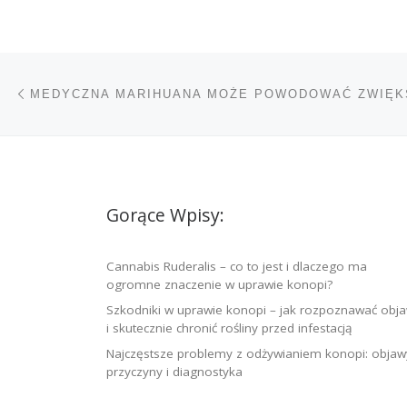
Nawigacja wpisu
Poprzedni wpis
Gorące Wpisy:
Cannabis Ruderalis – co to jest i dlaczego ma
ogromne znaczenie w uprawie konopi?
Szkodniki w uprawie konopi – jak rozpoznawać obj
i skutecznie chronić rośliny przed infestacją
Najczęstsze problemy z odżywianiem konopi: objaw
przyczyny i diagnostyka