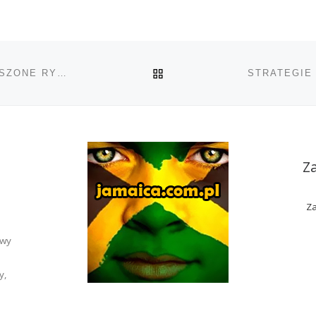
POWRÓT DO LISTY POS
MEDYCZNA MARIHUANA MOŻE POWODOWAĆ ZWIĘKSZONE RYZYKO PROBLEMÓW SERCA
Z
Za
awy
y,