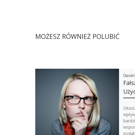
MOŻESZ RÓWNIEŻ POLUBIĆ
Opub
Fał
Uży
Okazu
wpływ
bardz
wspom
podat