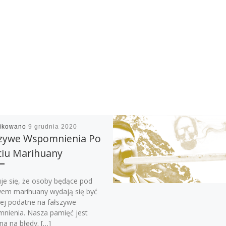
likowano
9 grudnia 2020
szywe Wspomnienia Po
ciu Marihuany
je się, że osoby będące pod
em marihuany wydają się być
iej podatne na fałszywe
nienia. Nasza pamięć jest
na na błędy. […]