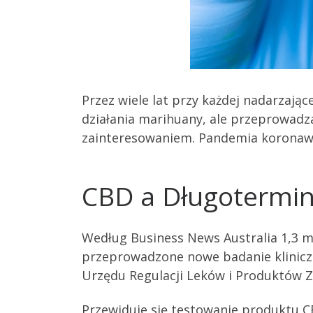
Przez wiele lat przy każdej nadarzając
działania marihuany, ale przeprowadza
zainteresowaniem. Pandemia koronawir
CBD a Długotermin
Według Business News Australia 1,3 mi
przeprowadzone nowe badanie kliniczn
Urzędu Regulacji Leków i Produktów 
Przewiduje się testowanie produktu C