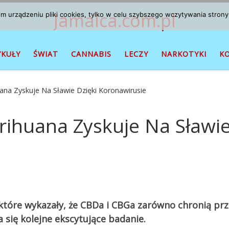
Jamaica.com.pl
 urządzeniu pliki cookies, tylko w celu szybszego wczytywania strony
YKUŁY
ŚWIAT
CANNABIS
LECZY
NARKOTYKI
K
ana Zyskuje Na Sławie Dzięki Koronawirusie
rihuana Zyskuje Na Sławie
tóre wykazały, że CBDa i CBGa zarówno chronią prze
 się kolejne ekscytujące badanie.