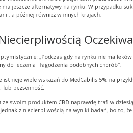
ie ma jeszcze alternatywy na rynku. W przypadku s
anii, a później również w innych krajach.
Niecierpliwością Oczekiw
 optymistycznie: „Podczas gdy na rynku nie ma lekó
y do leczenia i łagodzenia podobnych chorób“.
e istnieje wiele wskazań do MedCabilis 5%; na przy
j, lub bezsenność.
D ze swoim produktem CBD naprawdę trafi w dziesiąt
jednak z niecierpliwością na wyniki badań, bo to, 