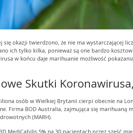
ej się okazji twierdzono, że nie ma wystarczającej li
no ich tylko kilka, ponieważ są one bardzo kosztown
usa w końcu daje marihuanie możliwość pokazania, 
owe Skutki Koronawirusa, 
liona osób w Wielkiej Brytanii cierpi obecnie na Lo
e. Firma BOD Australia, zajmująca się marihuaną m
Zdrowotnych (MARH).
BD MediCabilis 5% na 30 pacjentach przez sześć mi