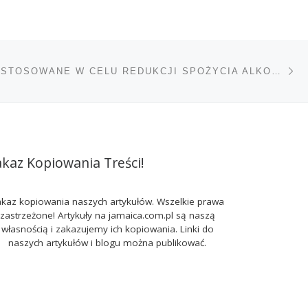
Na
TÓW
STRATEGIE STOSOWANE W CELU REDUKCJI SPOŻYCIA ALKOHOLU
akaz Kopiowania Treści!
kaz kopiowania naszych artykułów. Wszelkie prawa
zastrzeżone! Artykuły na jamaica.com.pl są naszą
własnością i zakazujemy ich kopiowania. Linki do
naszych artykułów i blogu można publikować.