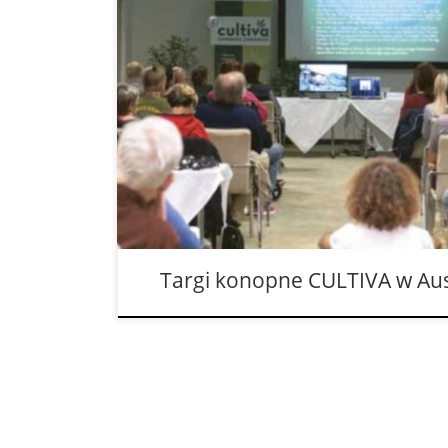
Już po raz jedenasty w Austrii odbędą się tar
150 wystawców zaprezentuje w Eventpyramide
Wiednia, na łącznej powierzchni 6.000 metró
trendy ostatnich miesięcy w dziedzinie konopi
leczniczej. A ogród botaniczny mieszczący się 
zajmującej […]
Targi konopne CULTIVA w Aust