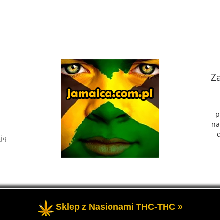
Za
p
na
d
cją
Sklep z Nasionami THC-THC »
eżone
- Portal o marihuanie THC i roślinach konopi CBD.