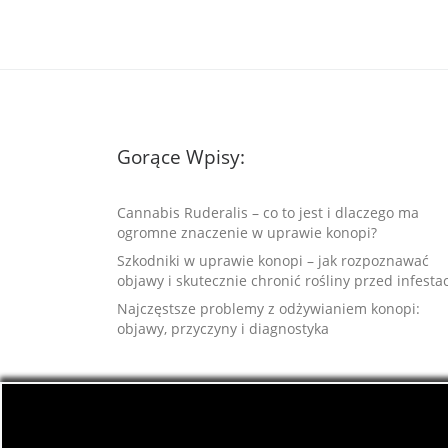
Gorące Wpisy:
Cannabis Ruderalis – co to jest i dlaczego ma
ogromne znaczenie w uprawie konopi?
Szkodniki w uprawie konopi – jak rozpoznawać
objawy i skutecznie chronić rośliny przed infesta
Najczęstsze problemy z odżywianiem konopi:
objawy, przyczyny i diagnostyka
© 2026
Jamaica.com.pl
– Wszelkie prawa zastrz