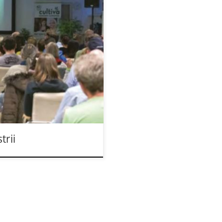
gi konopne CULTIVA. Około
 Vösendorf nieopodal
w kwadratowych najnowsze
 jako rośliny uprawnej oraz
w wysokiej na 42 metry i
rii