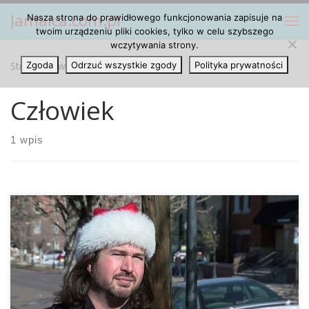
Jamaica.com.pl
Nasza strona do prawidłowego funkcjonowania zapisuje na
Przejdź do treści
Me
twoim urządzeniu pliki cookies, tylko w celu szybszego
wczytywania strony.
Strona główna
Zgoda
Odrzuć wszystkie zgody
»
Człowiek
Polityka prywatności
Człowiek
1 wpis
Nick DiCenzo z okazji Świąt Bożego Narodzenia wpadł na
genialny pomysł i przy okazji zrobił dobry uczynek.
Uprawiając w domu marihuanę wyprodukował taki jej
zapas, że postanowił się nią podzielić, bo na sprzedaż nie
miał potrzebnej licencji. W samą Wigilię ruszył wraz z