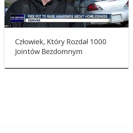
wolontariuszami ze swojej organizacji Cannabis Can na […]
Człowiek, Który Rozdał 1000
Jointów Bezdomnym