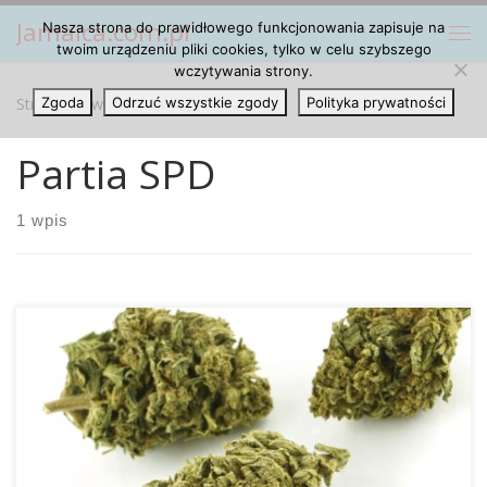
Jamaica.com.pl
Nasza strona do prawidłowego funkcjonowania zapisuje na
Przejdź do treści
Me
twoim urządzeniu pliki cookies, tylko w celu szybszego
wczytywania strony.
Strona główna
Zgoda
Odrzuć wszystkie zgody
»
Partia SPD
Polityka prywatności
Partia SPD
1 wpis
Partia SPD w Północnej Fryzji chce porozumienia w sprawie
legalizacji marihuany na poziomie federalnym. Wniosek
poparło osiemdziesiąt procent obecnych. Teraz stanowy
komitet wykonawczy chce, aby temat legalizacji marihuany
znalazł się w programie wyborczym na najbliższe wybory.
Presja ma być wywierana na partię federalną. Zastępca