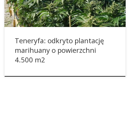
zachodzie Teneryfy natrafiła na pełen ambicji […]
Teneryfa: odkryto plantację
marihuany o powierzchni
4.500 m2