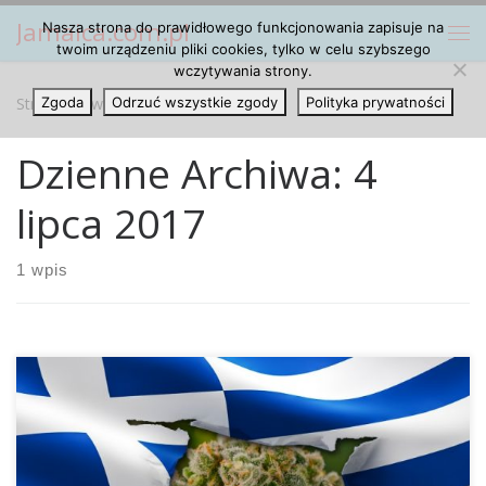
Jamaica.com.pl
Nasza strona do prawidłowego funkcjonowania zapisuje na
Przejdź do treści
Me
twoim urządzeniu pliki cookies, tylko w celu szybszego
wczytywania strony.
Strona główna
Zgoda
Odrzuć wszystkie zgody
»
2017
»
lipiec
»
04
Polityka prywatności
Dzienne Archiwa:
4
lipca 2017
1 wpis
Jako kolejne europejskie państwo również i Grecja
wypowiedziała się właśnie za fundamentalnym
dopuszczeniem marihuany jako leku, jak podają angielskie
gazety „Express” oraz „Independent”. Premier Grecji Alexis