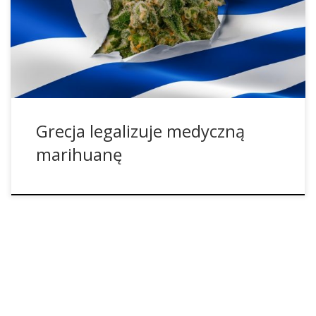
Tsipras powiedział w zeszłym tygodniu, że greccy lekarze
niedługo będą mieli prawo do wypisywania recept na
marihuanę w celu leczenia różnych schorzeń u pacjentów.
[…]
Grecja legalizuje medyczną
marihuanę