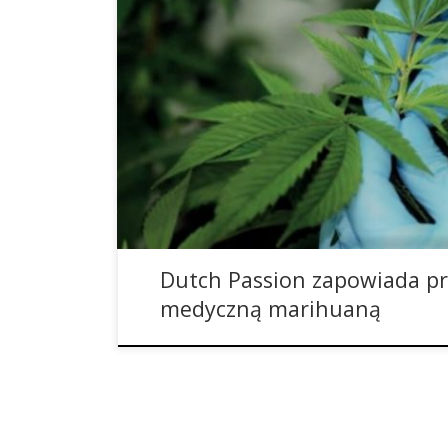
Planowane są projekty w Australii, Kolumbii oraz
ogłosił zawarcie ważnych partnerstw dla uprawy
Australii oraz w Kolumbii z MYM Nutraceuticals 
Zawarte na dwa lata porozumienie zezwala MYM Nu
w Kolumbii na produkcję oraz sprzedaż produktó
Dutch Passion zapowiada pr
medyczną marihuaną