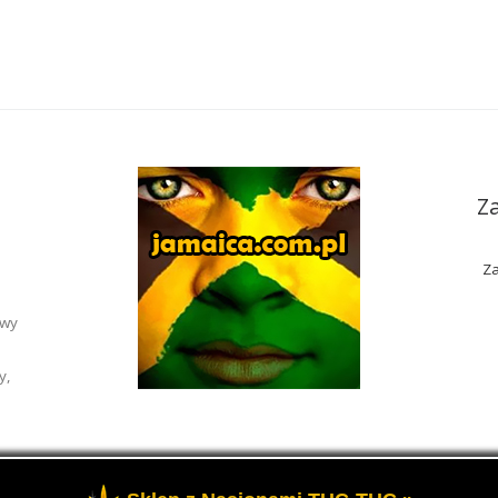
Z
Za
awy
y,