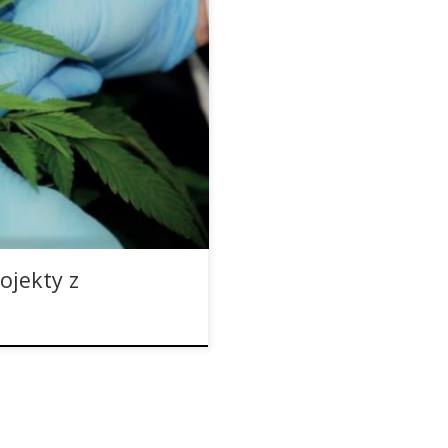
 Kanadzie. Dutch Passion
 medycznej marihuany: w
oraz w Kanadzie z Weed Me.
traceuticals w Australii oraz
w […]
ojekty z