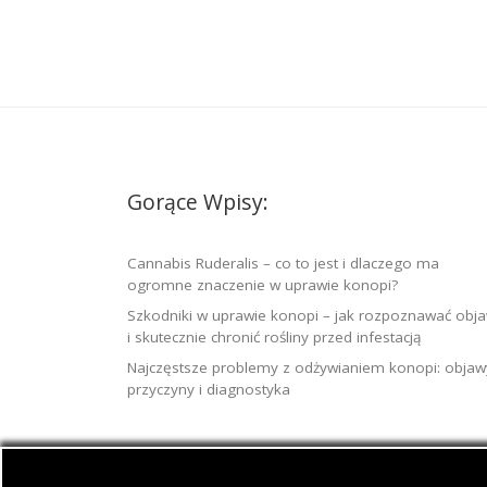
Gorące Wpisy:
Cannabis Ruderalis – co to jest i dlaczego ma
ogromne znaczenie w uprawie konopi?
Szkodniki w uprawie konopi – jak rozpoznawać obj
i skutecznie chronić rośliny przed infestacją
Najczęstsze problemy z odżywianiem konopi: objaw
przyczyny i diagnostyka