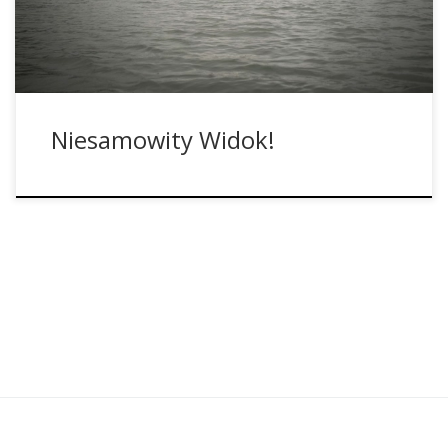
zbiornik wodny w Chiapas. Ruiny stały się nową atrakcją […]
Niesamowity Widok!