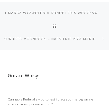
Nawigacja wpisu
Poprzedni wpis
MARSZ WYZWOLENIA KONOPI 2015 WROCŁAW
POWRÓT DO LISTY POS
Na
KURUPTS MOONROCK – NAJSILNIEJSZA MARIHUANA NA RYNKU
Gorące Wpisy:
Cannabis Ruderalis – co to jest i dlaczego ma ogromne
znaczenie w uprawie konopi?