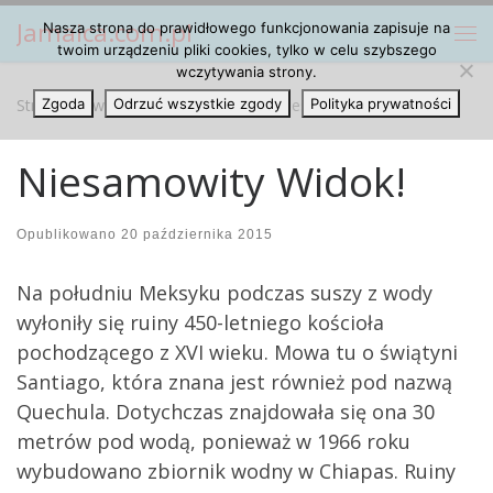
Jamaica.com.pl
Nasza strona do prawidłowego funkcjonowania zapisuje na
Przejdź do treści
Me
twoim urządzeniu pliki cookies, tylko w celu szybszego
wczytywania strony.
Strona główna
Zgoda
Odrzuć wszystkie zgody
»
Ciekawe Miejsca
»
Niesamowity Widok!
Polityka prywatności
Niesamowity Widok!
Opublikowano
20 października 2015
Na południu Meksyku podczas suszy z wody
wyłoniły się ruiny 450-letniego kościoła
pochodzącego z XVI wieku. Mowa tu o świątyni
Santiago, która znana jest również pod nazwą
Quechula. Dotychczas znajdowała się ona 30
metrów pod wodą, ponieważ w 1966 roku
wybudowano zbiornik wodny w Chiapas. Ruiny