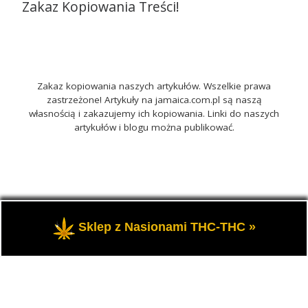
Zakaz Kopiowania Treści!
Zakaz kopiowania naszych artykułów. Wszelkie prawa
zastrzeżone! Artykuły na jamaica.com.pl są naszą
własnością i zakazujemy ich kopiowania. Linki do naszych
artykułów i blogu można publikować.
© 2026
Jamaica.com.pl
– Wszelkie prawa zastrzeżone
-
Sklep z Nasionami THC-THC »
Portal o marihuanie THC i roślinach konopi CBD.