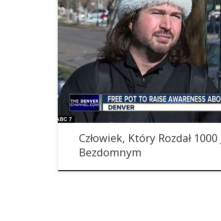
Nick DiCenzo z okazji Świąt Bożego Narodzenia w
przy okazji zrobił dobry uczynek. Uprawiając w
wyprodukował taki jej zapas, że postanowił się ni
nie miał potrzebnej licencji. W samą Wigilię rusz
swojej organizacji Cannabis Can na […]
Człowiek, Który Rozdał 1000
Bezdomnym