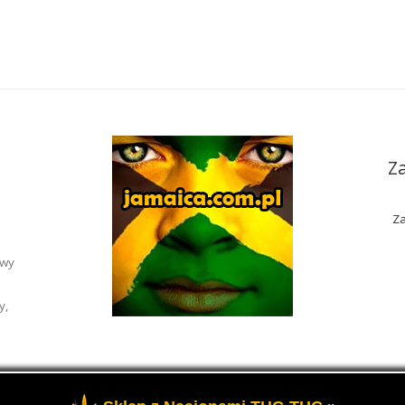
Z
Za
awy
y,