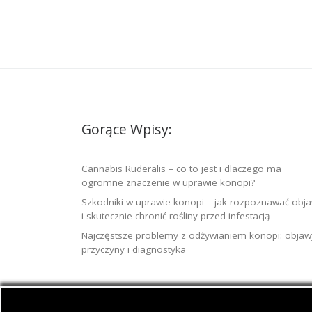
Gorące Wpisy:
Cannabis Ruderalis – co to jest i dlaczego ma
ogromne znaczenie w uprawie konopi?
Szkodniki w uprawie konopi – jak rozpoznawać obj
i skutecznie chronić rośliny przed infestacją
Najczęstsze problemy z odżywianiem konopi: objaw
przyczyny i diagnostyka