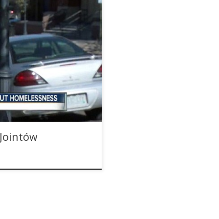
padł na genialny pomysł i
 domu marihuanę
ą podzielić, bo na sprzedaż
ył wraz z wolontariuszami ze
 Jointów