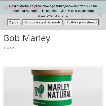
Jamaica.com.pl
Nasza strona do prawidłowego funkcjonowania zapisuje na
Przejdź do treści
Me
twoim urządzeniu pliki cookies, tylko w celu szybszego
wczytywania strony.
Strona główna
Zgoda
Odrzuć wszystkie zgody
»
Bob Marley
Polityka prywatności
Bob Marley
1 wpis
Na rynku pojawiła się właśnie linia marihuany oraz
produktów konopnych pod logiem Boba Marleya. Firma
Marley Natural przy współpracy z Privateer Holdings jest
przeznaczona dla znaczenie szerszej grupy odbiorców, niż
tylko studenci z plakatami Boba Marleya. Oprócz marihuany