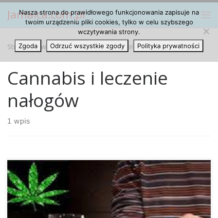
Jamaica.com.pl
Nasza strona do prawidłowego funkcjonowania zapisuje na
Przejdź do treści
Me
twoim urządzeniu pliki cookies, tylko w celu szybszego
wczytywania strony.
Strona główna
Zgoda
Odrzuć wszystkie zgody
»
Cannabis i leczenie nałogów
Polityka prywatności
Cannabis i leczenie
nałogów
1 wpis
Zgodnie z teraźniejszymi szacunkami w naszym kraju na
pierwszym miejscu listy chorób nałogowych ze względu na
uzależnienie widnieje uzależnienie od alkoholu, na drugim