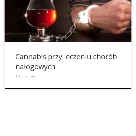
miejscu widnieją uzależnieni od tytoniu oraz leków.
Cannabis może pomóc w walce z nałogami od tych
substancji, ponieważ zmniejsza on fizyczne objawy
odwykowe w trakcie terapii i […]
Cannabis przy leczeniu chorób
nałogowych
1 komentarz