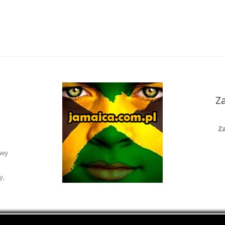
Z
Za
awy
y,