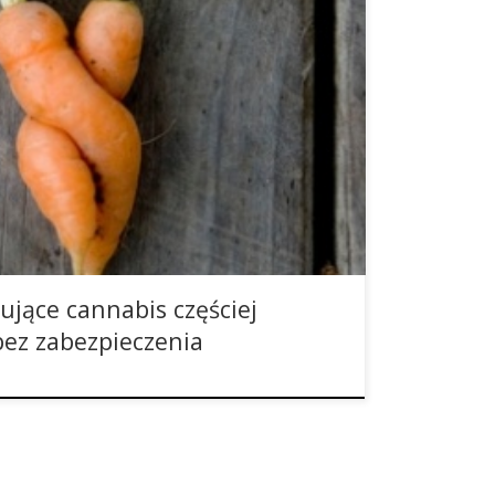
yzykowny. Rezultatem może być niechciana ciąża
ogą płciową. Niedawne badania wykazały, że
nia u kobiet wzrasta, gdy zażywają one
h ludzi używa podczas seksu prezerwatywy. Ale
anie osób żyjących samotnie w wieku 16-44 lat
jące cannabis częściej
bez zabezpieczenia