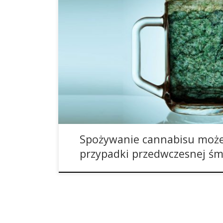
Cannabis. Ten rzekomo bardzo niebezpieczny i ś
jedyny narkotyk na całym świecie, który jeszcz
śmiertelnego przypadku. A wręcz przeciwnie, wie
życie. Jedyną złą rzeczą w tym wszystkim jest to, 
wszędzie legalny. Ale właśnie pojawił się kolejny 
Spożywanie cannabisu moż
przypadki przedwczesnej śm