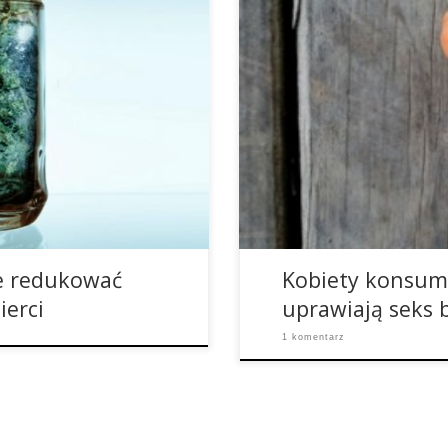
Niezabezpieczony seks jest r
miercionośny narkotyk, to
albo choroby przenoszone dr
e nie spowodował żadnego
ryzyko seksu bez zabezpiecze
lu ludziom uratował on nawet
marihuanę. Większość młodyc
że cannabis nie jest jeszcze
nie wszyscy i nie zawsze. Bad
[…]
[…]
e redukować
Kobiety konsumu
ierci
uprawiają seks 
1 komentarz