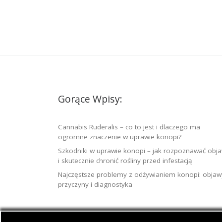
Gorące Wpisy:
Cannabis Ruderalis – co to jest i dlaczego ma
ogromne znaczenie w uprawie konopi?
Szkodniki w uprawie konopi – jak rozpoznawać obj
i skutecznie chronić rośliny przed infestacją
Najczęstsze problemy z odżywianiem konopi: objaw
przyczyny i diagnostyka