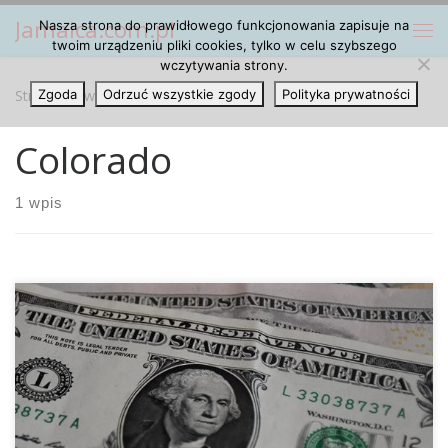
Jamaica.com.pl
Nasza strona do prawidłowego funkcjonowania zapisuje na
Przejdź do treści
Me
twoim urządzeniu pliki cookies, tylko w celu szybszego
wczytywania strony.
Strona główna
Zgoda
Odrzuć wszystkie zgody
»
Colorado
Polityka prywatności
Colorado
1 wpis
Wraz z legalizacją cannabisu do celów rekreacyjnych w
Colorado otworzono dotychczas niedostępny rynek, który
wpłukuje do kas tego stanu nieproporcjonalnie dużo
pieniędzy z podatków. Od 1 stycznia 2017 roku legalny
handel produktami konopnymi generuje oprócz najaranych