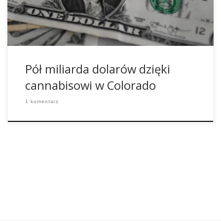
obywateli także mnóstwo miejsc pracy oraz sporo dolarów,
które są przeznaczane na sensowne projekty. […]
Pół miliarda dolarów dzięki
cannabisowi w Colorado
1 komentarz