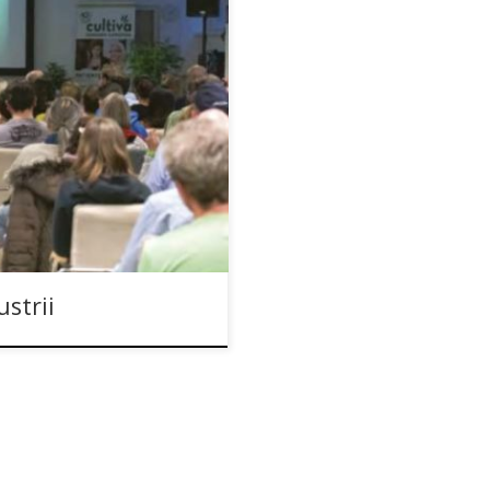
 konopne CULTIVA. Około 150
dorf nieopodal Wiednia, na
najnowsze trendy ostatnich
j oraz leczniczej. A ogród
 i zajmującej […]
strii