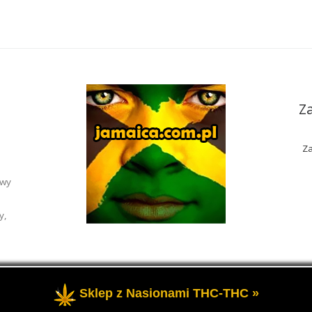
Z
Za
awy
y,
Sklep z Nasionami THC-THC »
rzeżone
- Portal o marihuanie THC i roślinach konopi CBD.