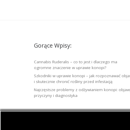
Gorące Wpisy:
Cannabis Ruderalis – co to jest i dlaczego ma
ogromne znaczenie w uprawie konopi?
Szkodniki w uprawie konopi – jak rozpoznawać obj
i skutecznie chronić rośliny przed infestacją
Najczęstsze problemy z odżywianiem konopi: objaw
przyczyny i diagnostyka
© 2026
Jamaica.com.pl
– Wszelkie prawa zast