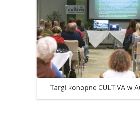
Już po raz jedenasty w Austrii odbędą się targi
wystawców zaprezentuje w Eventpyramide Vösen
łącznej powierzchni 6.000 metrów kwadratowych 
miesięcy w dziedzinie konopi jako rośliny uprawne
botaniczny mieszczący się w wysokiej na 42 metry
Targi konopne CULTIVA w Au