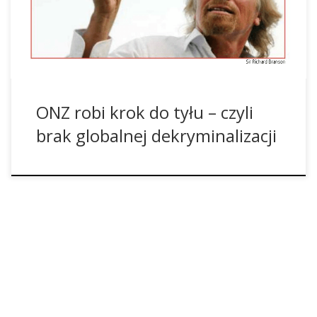
raport na temat negatywnych oddziaływań karalności
konsumentów i wezwało kraje członkowskie do
dekryminalizacji. Jednak w ostatniej chwili dokument ten […]
ONZ robi krok do tyłu – czyli
brak globalnej dekryminalizacji