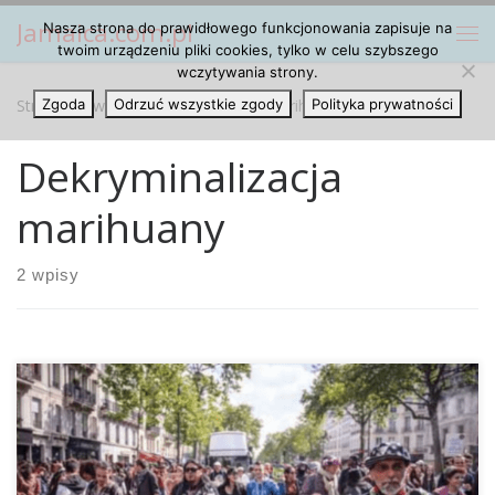
Jamaica.com.pl
Nasza strona do prawidłowego funkcjonowania zapisuje na
Przejdź do treści
Me
twoim urządzeniu pliki cookies, tylko w celu szybszego
wczytywania strony.
Strona główna
Zgoda
Odrzuć wszystkie zgody
»
Dekryminalizacja marihuany
Polityka prywatności
Dekryminalizacja
marihuany
2 wpisy
Nowy Minister Spraw Wewnętrznych Francji Gerard Collomb
niedawno oznajmił, że od września posiadanie cannabisu
przeznaczonego na własny użytek nie będzie już karane.
Równocześnie do tego zarządzenia mają zostać