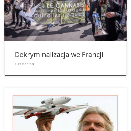
zwiększone sankcje za handel cannabisem. Minister Spraw
Wewnętrznych powiedział, że po wejściu nowej ustawy
osoby złapane na posiadaniu cannabisu zostaną jedyne
ukarane […]
Dekryminalizacja we Francji
1 komentarz
Umowy narkotykowe, które są wiążące dla wszystkich
krajów członkowskich, wymieniają tylko nielegalne środki
odurzające, nie mówią jednak o tym, że ich spożywanie
albo posiadanie ma być karane. ONZ sporządziło już nowy