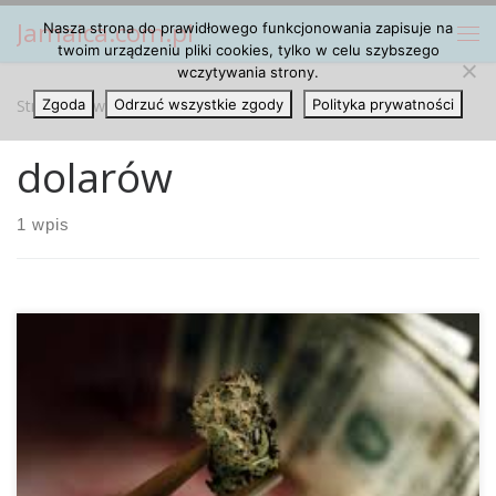
Jamaica.com.pl
Nasza strona do prawidłowego funkcjonowania zapisuje na
Przejdź do treści
Me
twoim urządzeniu pliki cookies, tylko w celu szybszego
wczytywania strony.
Strona główna
Zgoda
Odrzuć wszystkie zgody
»
dolarów
Polityka prywatności
dolarów
1 wpis
Stan Kolorado po legalizacji marihuany wzbija się na
szczyty jeśli chodzi o zyski pochodzące z jej sprzedaży.
Tylko w niespełna rok sprzedano tam marihuanę o wartości
prawie 900 milionów dolarów, z czego ponad 100 milionów