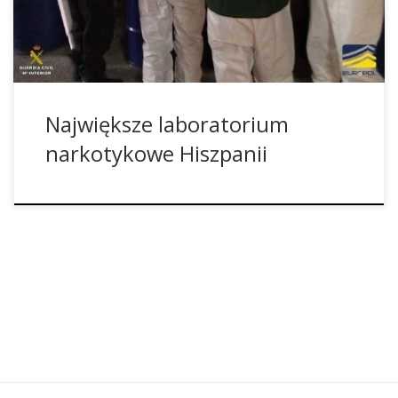
sześciu podejrzanych, wśród nich czterech Hiszpanów oraz
dwóch Belgów. Ze względu […]
Największe laboratorium
narkotykowe Hiszpanii