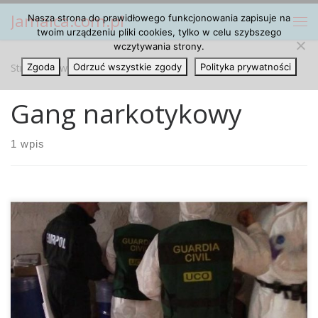
Jamaica.com.pl
Nasza strona do prawidłowego funkcjonowania zapisuje na
Przejdź do treści
Me
twoim urządzeniu pliki cookies, tylko w celu szybszego
wczytywania strony.
Strona główna
Zgoda
Odrzuć wszystkie zgody
»
Gang narkotykowy
Polityka prywatności
Gang narkotykowy
1 wpis
Benissa/Llíber/Teulada-Moraira – Guardia Civil w Marina Alta
rozbiła najprawdopodobniej największe laboratorium
produkujące syntetyczne narkotyki w Hiszpanii. Miejsce
produkcji narkotyków oraz magazyny znajdowały się w
różnych budynkach w takich miastach jak Benissa, Teulada-
Moraira i Llíber na Costa Blanca. Zatrzymano łącznie