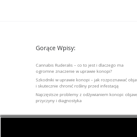
Gorące Wpisy:
Cannabis Ruderalis – co to jest i dlaczego ma
ogromne znaczenie w uprawie konopi?
Szkodniki w uprawie konopi – jak rozpoznawać obj
i skutecznie chronić rośliny przed infestacją
Najczęstsze problemy z odżywianiem konopi: objaw
przyczyny i diagnostyka
© 2026
Jamaica.com.pl
– Wszelkie prawa zast