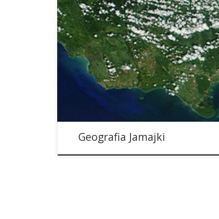
Jamajka to państwo położone na wyspie w archipe
Morzu Karaibskim, która znajduje się 150 km o
wybrzeży Kuby i około 175 km od Haiti. Co cieka
kraju, ale i wyspy, która wyróżnia się wyżynno-g
tropikalnym klimatem. Jamajkę, tak jak […]
Geografia Jamajki