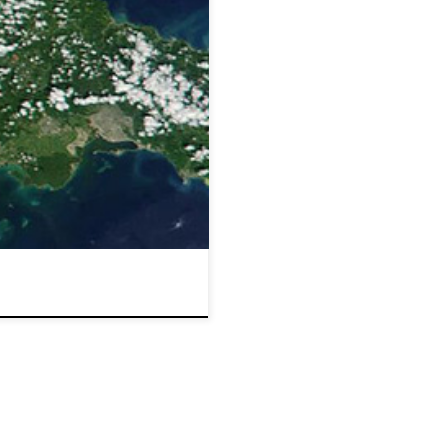
lagu Wielkich Antyli, na
d południowo-wschodnich
we, Jamajka to nie tylko nazwa
órzystym krajobrazem i