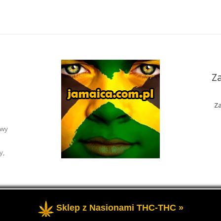
Z
Za
awy
y,
Sklep z Nasionami THC-THC »
rzeżone
- Portal o marihuanie THC i roślinach konopi CBD.