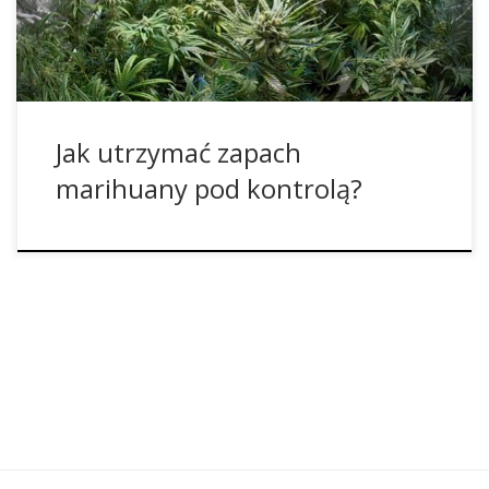
zakamuflowanie zapachu można roztrzaskać o kant tyłka.
Oto kilka porad, czego szukać, aby naprawdę pozbyć […]
Jak utrzymać zapach
marihuany pod kontrolą?