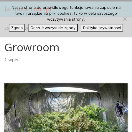
Jamaica.com.pl
Nasza strona do prawidłowego funkcjonowania zapisuje na
Przejdź do treści
Me
twoim urządzeniu pliki cookies, tylko w celu szybszego
wczytywania strony.
Strona główna
Zgoda
Odrzuć wszystkie zgody
»
Growroom
Polityka prywatności
Growroom
1 wpis
Dowiedz się na co musisz zwracać uwagę przy instalacji
filtrów węglowych i wentylatorów niezawodnego systemu,
aby zakamuflować zapach roślin konopi. Do budowy takiej
instalacji wentylacyjnej nie ominiesz filtru z węgla
aktywnego. Wszystkie produkty, które obiecują