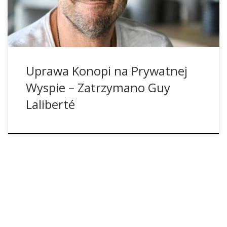
stawianym mu zarzutom. Według jego otoczenia, Laliberté
dobrowolnie […]
Uprawa Konopi na Prywatnej
Wyspie – Zatrzymano Guy
Laliberté