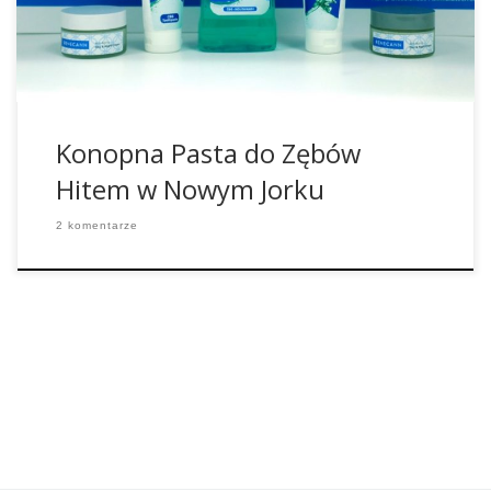
na rynku jaką jest pasta do zębów ze składnikami z konopi
może […]
Konopna Pasta do Zębów
Hitem w Nowym Jorku
2 komentarze