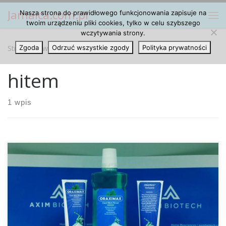
Jamaica.com.pl
Nasza strona do prawidłowego funkcjonowania zapisuje na
Przejdź do treści
Me
twoim urządzeniu pliki cookies, tylko w celu szybszego
wczytywania strony.
Strona główna
Zgoda
Odrzuć wszystkie zgody
»
hitem
Polityka prywatności
hitem
1 wpis
Jak wynika z niedawno przeprowadzonych badań, palenie
marihuany może powodować choroby dziąseł oraz
próchnicę. Okazuje się również, że osoby, które nałogowo
używają marihuanę rzadziej używają nici dentystycznych i
rzadziej myją zęby niż ci, którzy nie używają konopi. Nowość