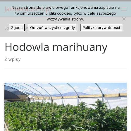
Jamaica.com.pl
Nasza strona do prawidłowego funkcjonowania zapisuje na
Przejdź do treści
Me
twoim urządzeniu pliki cookies, tylko w celu szybszego
wczytywania strony.
Strona główna
Zgoda
Odrzuć wszystkie zgody
»
Hodowla marihuany
Polityka prywatności
Hodowla marihuany
2 wpisy
Uprawa cannabisu jak najbardziej udaje się na dworze, a
tym bardziej w szklarni, oczywiście im więcej mamy słońca.
Tym samym hiszpańska wyspa Teneryfa to wymarzone
miejsce do uprawy zioła. Jak podaje portal „Teneriffa News“
już w kwietniu policja w okolicach Guía de Isora na