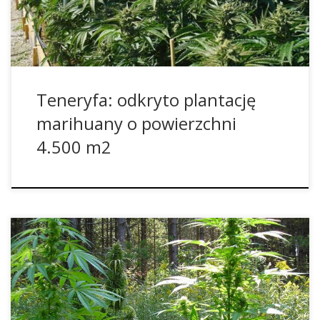
zachodzie Teneryfy natrafiła na pełen ambicji […]
Teneryfa: odkryto plantację
marihuany o powierzchni
4.500 m2
OPIS: Miedź gra ważną rolę przy syntezie różnych
enzymów, które sprzyjają przemianę materii i są niezbędne
do życia rośliny. NIEDOBÓR: Przy niedoborze występują
różne symptomy. Zazwyczaj są dotknięte młode pędy i