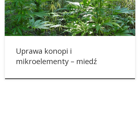
młode liście. Obrzeża liści najpierw rozwijają nekrozę.
Później pojawia się miedziano-czerwone przebarwienie
wzdłuż dotkniętych miejsc. Przy takich objawach należy […]
Uprawa konopi i
mikroelementy – miedź