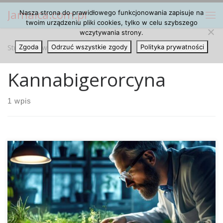
Jamaica.com.pl
Nasza strona do prawidłowego funkcjonowania zapisuje na
Przejdź do treści
Me
twoim urządzeniu pliki cookies, tylko w celu szybszego
wczytywania strony.
Strona główna
Zgoda
Odrzuć wszystkie zgody
»
Kannabigerorcyna
Polityka prywatności
Kannabigerorcyna
1 wpis
Kannabigerorcyna (CBG-O) jest mniej znanym
kannabinoidem występującym w roślinie konopi indyjskich.
Podczas gdy bardziej znane kannabinoidy, takie jak Δ9-
tetrahydrokannabinol (THC) i kanabidiol (CBD), zostały już
intensywnie zbadane, wiedza o CBG-O i jego właściwościach
jest ograniczona. Jako wtórny kannabinoid CBG-O