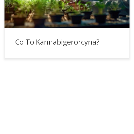
występuje w roślinie konopi w znacznie niższych stężeniach,
co utrudnia jego […]
Co To Kannabigerorcyna?