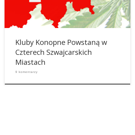
które pozwoliłyby ich członkom na całkowicie legalne
spożywanie marihuany. Szwajcaria to kraj, w którym […]
Kluby Konopne Powstaną w
Czterech Szwajcarskich
Miastach
9 komentarzy