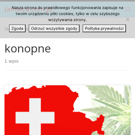
Jamaica.com.pl
Nasza strona do prawidłowego funkcjonowania zapisuje na
Przejdź do treści
Me
twoim urządzeniu pliki cookies, tylko w celu szybszego
wczytywania strony.
Strona główna
Zgoda
Odrzuć wszystkie zgody
»
konopne
Polityka prywatności
konopne
1 wpis
The Independent podaje, ze przedstawiciele czterech
Szwajcarskich miast omówili właśnie w Berlinie możliwe
sposoby sprzedaży marihuany, która w Szwajcarii nadal jest
nielegalna. Takie miasta jak Genewa, Zurych, Bazylea i
Berno zgodziły się na wprowadzenie klubów konopnych,