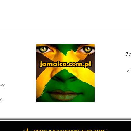
Z
Za
awy
y,