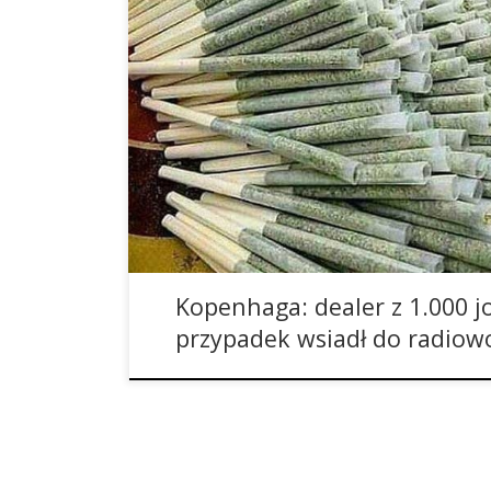
Migające niebieskie światło na dachu samochod
mniej więcej w ten sposób musiał odbyć się tok
marihuany z Kopenhagi. Jednak ledwo co zdążył w
wiedział, że nie był to jego najlepszy pomysł. Okaz
[…]
Kopenhaga: dealer z 1.000 j
przypadek wsiadł do radiow