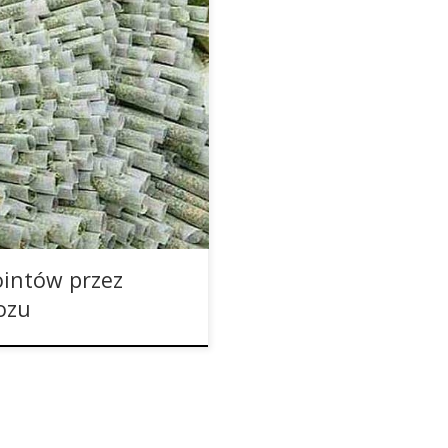
u? To na pewno taksówka 0
 myślenia pewnego handlarza
siąść do auta, od razy
ało się, że taksi to nie taksi,
ointów przez
ozu