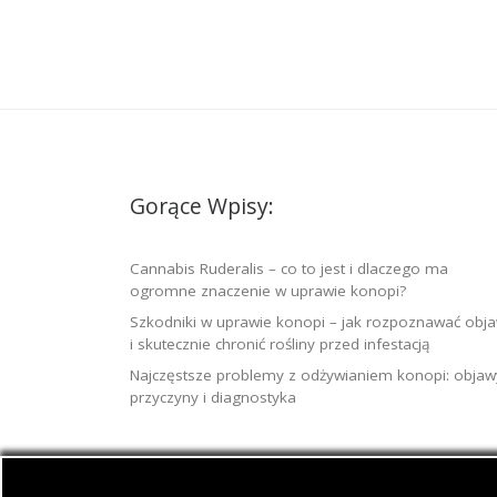
Gorące Wpisy:
Cannabis Ruderalis – co to jest i dlaczego ma
ogromne znaczenie w uprawie konopi?
Szkodniki w uprawie konopi – jak rozpoznawać obj
i skutecznie chronić rośliny przed infestacją
Najczęstsze problemy z odżywianiem konopi: objaw
przyczyny i diagnostyka