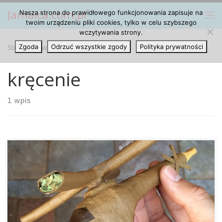
Jamaica.com.pl
Nasza strona do prawidłowego funkcjonowania zapisuje na
Przejdź do treści
Me
twoim urządzeniu pliki cookies, tylko w celu szybszego
wczytywania strony.
Strona główna
Zgoda
Odrzuć wszystkie zgody
»
kręcenie
Polityka prywatności
kręcenie
1 wpis
Czy kręcenie jointów może być sztuką? Pochodzący z
Kalifornii ValleyRec420 jest pacjentem, który używa
medycznej marihuany, a sławę zyskał dzięki kręceniu
kreatywnych jointów.