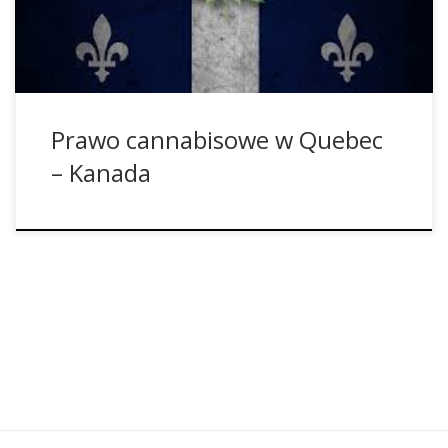
dostępny do kupienia. Nie zważając na tą dziwną zasadę,
takie produkty […]
Prawo cannabisowe w Quebec
– Kanada