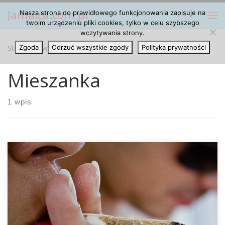
Jamaica.com.pl
Nasza strona do prawidłowego funkcjonowania zapisuje na
Przejdź do treści
Me
twoim urządzeniu pliki cookies, tylko w celu szybszego
wczytywania strony.
Strona główna
Zgoda
Odrzuć wszystkie zgody
»
Mieszanka
Polityka prywatności
Mieszanka
1 wpis
London Global University jako pierwsza placówka badawcza
zbadała różne formy konsumowania cannabisu i związany
z nimi potencjał uzależnienia się. Według najnowszych
wyników to nie marihuana prowadzi do uzależnienia, ale
tytoń, który konsumenci z nią mieszają jest substancją,
która zwiększa potencjał uzależnienia. Chandni Hindocha