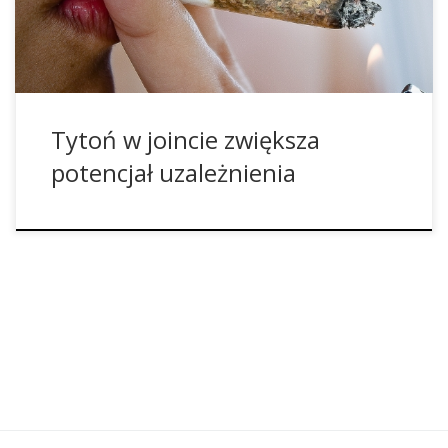
potwierdza w brytyjskim Guardianie, że przeprowadzone
przez […]
Tytoń w joincie zwiększa
potencjał uzależnienia