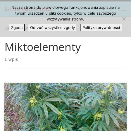
Jamaica.com.pl
Nasza strona do prawidłowego funkcjonowania zapisuje na
Przejdź do treści
Me
twoim urządzeniu pliki cookies, tylko w celu szybszego
wczytywania strony.
Strona główna
Zgoda
Odrzuć wszystkie zgody
»
Miktoelementy
Polityka prywatności
Miktoelementy
1 wpis
OPIS: Funkcja boru przy uprawie konopi jeszcze nie została
naukowo przebadana. Przyjmuje się jednak, że gran on
bardzo ważną rolę przy podziale komórki podczas
oddychania i przy budowie pyłku. BRAK: Niedobór boru
powoduje u roślin konopi nekrozę, czyli przebarwienia