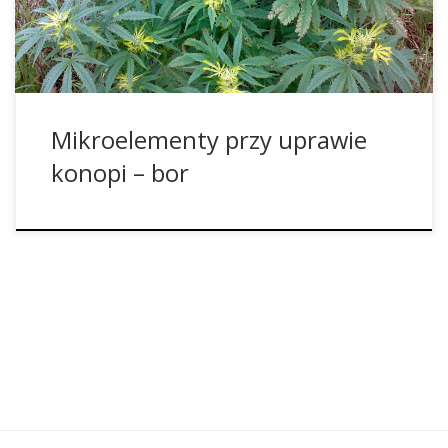
koloru brązowego między żyłami liści, a pędy rosną
zdeformowane. Chodzi tu […]
Mikroelementy przy uprawie
konopi – bor