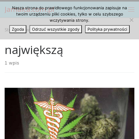
Jamaica.com.pl
Nasza strona do prawidłowego funkcjonowania zapisuje na
Przejdź do treści
Me
twoim urządzeniu pliki cookies, tylko w celu szybszego
wczytywania strony.
Strona główna
Zgoda
Odrzuć wszystkie zgody
»
największą
Polityka prywatności
największą
1 wpis
Ameryka Łacińska jest teraz zalewana istną falą zmiany
polityki marihuanowej. Jako pierwszy kraj w 2013 roku
Urugwaj zdecydował się na legalizację tego narkotyku, a
zeszłego roku Sąd najwyższy w Meksyku wydał orzeczenie,
że ściganie osób za to, że używają i uprawiają marihuanę