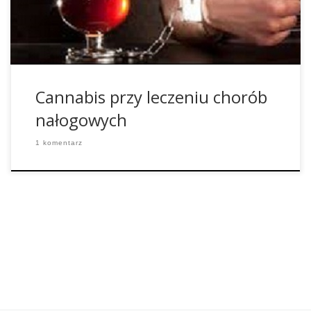
substancji, ponieważ zmniejsza on fizyczne objawy
odwykowe w trakcie terapii i […]
Cannabis przy leczeniu chorób
nałogowych
1 komentarz