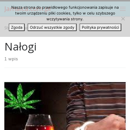
Jamaica.com.pl
Nasza strona do prawidłowego funkcjonowania zapisuje na
Przejdź do treści
Me
twoim urządzeniu pliki cookies, tylko w celu szybszego
wczytywania strony.
Strona główna
Zgoda
Odrzuć wszystkie zgody
»
Nałogi
Polityka prywatności
Nałogi
1 wpis
Zgodnie z teraźniejszymi szacunkami w naszym kraju na
pierwszym miejscu listy chorób nałogowych ze względu na
uzależnienie widnieje uzależnienie od alkoholu, na drugim
miejscu widnieją uzależnieni od tytoniu oraz leków.
Cannabis może pomóc w walce z nałogami od tych