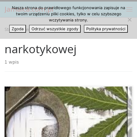
Jamaica.com.pl
Nasza strona do prawidłowego funkcjonowania zapisuje na
Przejdź do treści
Me
twoim urządzeniu pliki cookies, tylko w celu szybszego
wczytywania strony.
Strona główna
Zgoda
Odrzuć wszystkie zgody
»
narkotykowej
Polityka prywatności
narkotykowej
1 wpis
Wbrew pozorom istnieją kraje, takie jak Holandia,
Szwajcaria, Portugalia, Katalonia, Boliwia i Czechy, które w
ciągu ostatnich kilku lat zdołały zareagować na lokalne
zapotrzebowanie innowacyjnych rozwiązań dla polityki
narkotykowej. Oprócz tego Kanada wybrała Justina
Trudeau, który w czasie kampanii poruszał kwestie regulacji