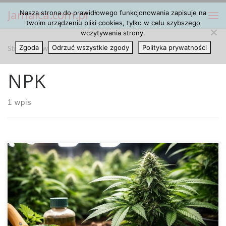
Jamaica.com.pl
Nasza strona do prawidłowego funkcjonowania zapisuje na
Przejdź do treści
Me
twoim urządzeniu pliki cookies, tylko w celu szybszego
wczytywania strony.
Strona główna
Zgoda
Odrzuć wszystkie zgody
»
NPK
Polityka prywatności
NPK
1 wpis
Uprawa konopi często bywa opisywana jako proces
„prostych zasad”: światło, woda, odpowiednie podłoże oraz
regularne nawożenie. W praktyce to jednak jedna z tych
roślin, które bardzo szybko pokazują, że detale mają
znaczenie. Konopie rosną dynamicznie, intensywnie pracują
korzeniami i równie intensywnie zużywają zasoby