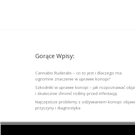
Gorące Wpisy:
Cannabis Ruderalis – co to jest i dlaczego ma
ogromne znaczenie w uprawie konopi?
Szkodniki w uprawie konopi – jak rozpoznawać obj
i skutecznie chronić rośliny przed infestacją
Najczęstsze problemy z odżywianiem konopi: objaw
przyczyny i diagnostyka