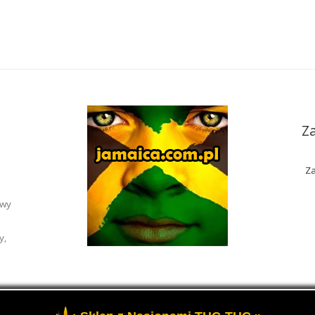
Z
Za
awy
y,