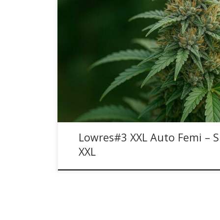
Lowres#3 XXL w wersji Auto – Nowoczesny Auto
XXL Automatic Feminizowane to nowoczesna odm
THC, rozwinięcie genetyki Lowres#2 z dodatkiem C
Auto, dzięki czemu charakteryzuje się mocniejs
przystosowaniem do upraw indoor oraz outdoor, 
Lowres#3 XXL Auto Femi – 
XXL