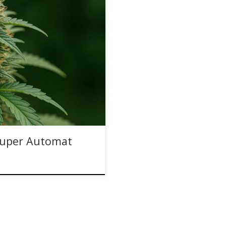
mat w wersji XXL Lowres#3
iana autoflowering od THC-
ritical Auto i Purple Punch
zym THC, dużym plonem i
również w chłodniejszych […]
Super Automat