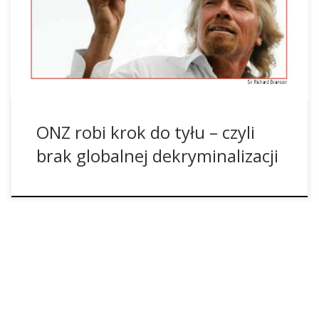
albo posiadanie ma być karane. ONZ sporządziło już nowy
raport na temat negatywnych oddziaływań karalności
konsumentów i wezwało kraje członkowskie do
dekryminalizacji. Jednak w ostatniej chwili dokument ten […]
ONZ robi krok do tyłu – czyli
brak globalnej dekryminalizacji