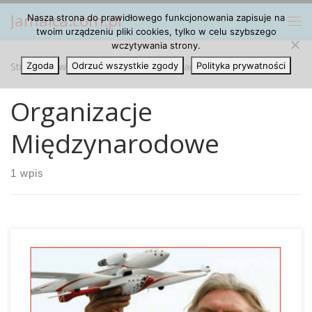
Jamaica.com.pl
Nasza strona do prawidłowego funkcjonowania zapisuje na
Przejdź do treści
Me
twoim urządzeniu pliki cookies, tylko w celu szybszego
wczytywania strony.
Strona główna
Zgoda
Odrzuć wszystkie zgody
»
Organizacje Międzynarodowe
Polityka prywatności
Organizacje
Międzynarodowe
1 wpis
Umowy narkotykowe, które są wiążące dla wszystkich
krajów członkowskich, wymieniają tylko nielegalne środki
odurzające, nie mówią jednak o tym, że ich spożywanie