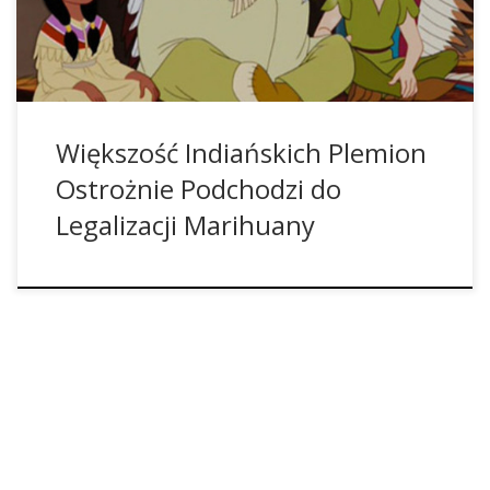
uprawie marihuany na ziemiach plemiennych, o ile nie będą
[…]
Większość Indiańskich Plemion
Ostrożnie Podchodzi do
Legalizacji Marihuany