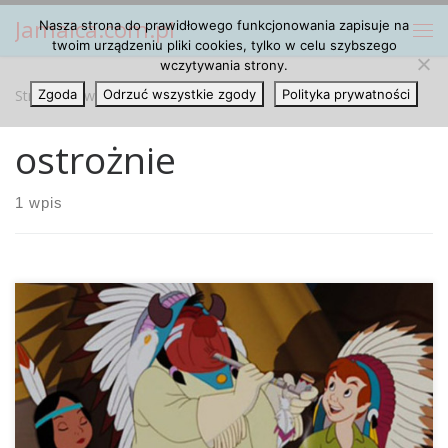
Jamaica.com.pl
Nasza strona do prawidłowego funkcjonowania zapisuje na
Przejdź do treści
Me
twoim urządzeniu pliki cookies, tylko w celu szybszego
wczytywania strony.
Strona główna
Zgoda
Odrzuć wszystkie zgody
»
ostrożnie
Polityka prywatności
ostrożnie
1 wpis
Plemiona Indian z reguły raczej nie są za legalizacją
marihuany, ale dwa z nich uznają, że jednak mogłyby
spróbować. Takie informacje pojawiają się niespełna pół
roku po notce Departamentu Sprawiedliwości, z której
wynika, że władze federalne nie będą stwarzać przeszkód w