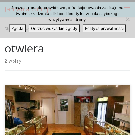
Jamaica.com.pl
Nasza strona do prawidłowego funkcjonowania zapisuje na
Przejdź do treści
Me
twoim urządzeniu pliki cookies, tylko w celu szybszego
wczytywania strony.
Strona główna
Zgoda
Odrzuć wszystkie zgody
»
otwiera
Polityka prywatności
otwiera
2 wpisy
Damian “Jr. Gong” Marley, czyli 28-letni, najmłodszy syn
Boba Marleya przy współpracy z firmą z Tru Cannabis z
Colorado otworzył sklep Stony Hill z pełną gamą produktów
detalicznych oraz spożywczych, ekstraktów i wiele różnych