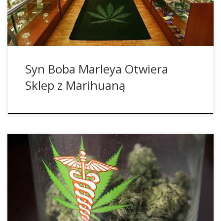
odmian marihuany.
Syn Boba Marleya Otwiera
Sklep z Marihuaną
Ameryka Łacińska jest teraz zalewana istną falą zmiany
polityki marihuanowej. Jako pierwszy kraj w 2013 roku
Urugwaj zdecydował się na legalizację tego narkotyku, a
zeszłego roku Sąd najwyższy w Meksyku wydał orzeczenie,
że ściganie osób za to, że używają i uprawiają marihuanę