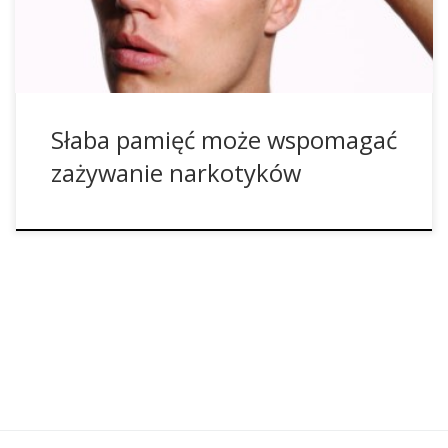
badania młodzi ludzie są zagrożeni popadnięciem w nałóg
jeśli mają oni […]
Słaba pamięć może wspomagać
zażywanie narkotyków