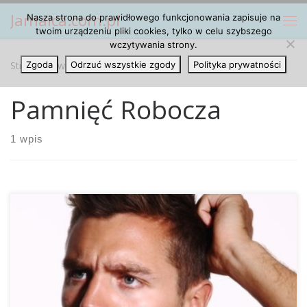
Jamaica.com.pl
Nasza strona do prawidłowego funkcjonowania zapisuje na
Przejdź do treści
Me
twoim urządzeniu pliki cookies, tylko w celu szybszego
wczytywania strony.
Strona główna
Zgoda
Odrzuć wszystkie zgody
»
Pamnięć Robocza
Polityka prywatności
Pamnięć Robocza
1 wpis
Dlaczego jedni nastolatkowie są bardziej podatni na
uzależnienie od narkotyków i się uzależniają a drudzy nie? Z
jednej strony może to mieć związek i być spowodowane
ciężkimi albo nawet traumatycznymi przeżyciami w
dzieciństwie. Z drugiej strony, jak pokazują aktualne