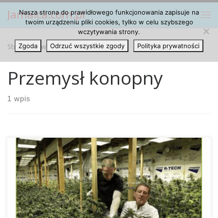
Jamaica.com.pl
Nasza strona do prawidłowego funkcjonowania zapisuje na
Przejdź do treści
Me
twoim urządzeniu pliki cookies, tylko w celu szybszego
wczytywania strony.
Strona główna
Zgoda
Odrzuć wszystkie zgody
»
Przemysł konopny
Polityka prywatności
Przemysł konopny
1 wpis
Wcale nie trzeba tak dokładnie się przyglądać kampanii
legalizującej konopie w Stanach Zjednoczonych, aby
dostrzec, jak ważną rolę odgrywają tam oczekiwane zyski.
„Miliony dolarów z podatków cannabisowych, które
nakręcają całą gospodarkę i tworzą nowe miejsca pracy.” –