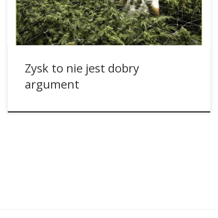
już podczas kampanii w Colorado można było to usłyszeć i,
co najlepsze, to […]
Zysk to nie jest dobry
argument