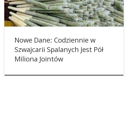
ścieków w kantonie Vaud, badacze twierdzą, że liczba
użytkowników konopi, ekstrapolowana na cały kraj, […]
Nowe Dane: Codziennie w
Szwajcarii Spalanych Jest Pół
Miliona Jointów