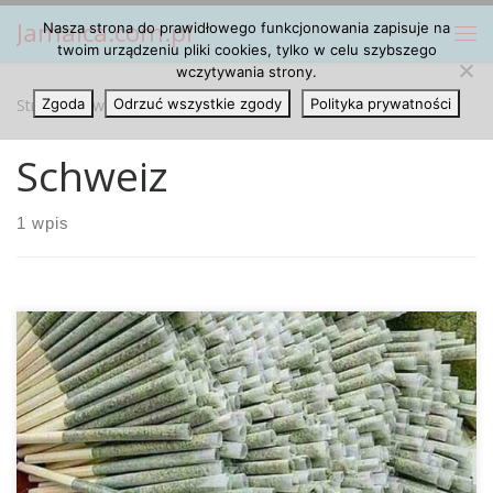
Jamaica.com.pl
Nasza strona do prawidłowego funkcjonowania zapisuje na
Przejdź do treści
Me
twoim urządzeniu pliki cookies, tylko w celu szybszego
wczytywania strony.
Strona główna
Zgoda
Odrzuć wszystkie zgody
»
Schweiz
Polityka prywatności
Schweiz
1 wpis
Nowe badanie przeprowadzone przez Szwajcarską
Fundację Uzależnień, we współpracy z naukowcami z
Uniwersytetu w Lozannie i Unisanté, odpowiedziało na
jedno z najpilniejszych pytań. Ile jointów dziennie faktycznie
pali się w Szwajcarii? Ale po kolei: wykorzystując próbki