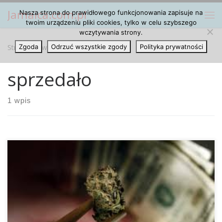
Jamaica.com.pl
Nasza strona do prawidłowego funkcjonowania zapisuje na
Przejdź do treści
Me
twoim urządzeniu pliki cookies, tylko w celu szybszego
wczytywania strony.
Strona główna
Zgoda
Odrzuć wszystkie zgody
»
sprzedało
Polityka prywatności
sprzedało
1 wpis
Stan Kolorado po legalizacji marihuany wzbija się na
szczyty jeśli chodzi o zyski pochodzące z jej sprzedaży.
Tylko w niespełna rok sprzedano tam marihuanę o wartości
prawie 900 milionów dolarów, z czego ponad 100 milionów