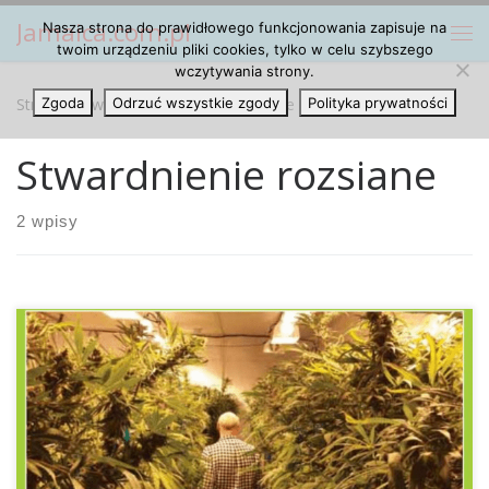
Jamaica.com.pl
Nasza strona do prawidłowego funkcjonowania zapisuje na
Przejdź do treści
Me
twoim urządzeniu pliki cookies, tylko w celu szybszego
wczytywania strony.
Strona główna
Zgoda
Odrzuć wszystkie zgody
»
Stwardnienie rozsiane
Polityka prywatności
Stwardnienie rozsiane
2 wpisy
Pierwszy raz w Niemczech Sąd pozwolił choremu na
uprawę cannabisu do celów leczniczych. 53-latek, który
choruje na stwardnienie rozsiane cierpi na często
towarzyszące tej chorobie symptomu, jak kurczowy paraliż,
zaburzenia mowy czy depresja. Niemiecki Instytut Leków i
Produktów Medycznych potwierdził, że owy pacjent