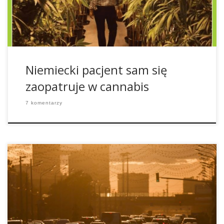
pochodzący z Mannheim otrzymał pozwolenie na uprawę
[…]
Niemiecki pacjent sam się
zaopatruje w cannabis
7 komentarzy
W związku z aktualnym problemem w Polsce, czyli
SMOGIEM, postanowiliśmy napisać coś i na ten temat.
Ludzie mieszkający w miastach bądź przy bardzo ruchliwej
ulicy są, według najnowszych badań z Kanady, narażeni na
zwiększone ryzyko zachorowania na demencję. Demencja