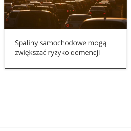
to neurodegeneracyjna choroba podobna do Parkinsona
czy Stwardnienia rozsianego, podczas której […]
Spaliny samochodowe mogą
zwiększać ryzyko demencji