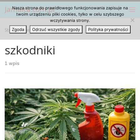
Jamaica.com.pl
Nasza strona do prawidłowego funkcjonowania zapisuje na
Przejdź do treści
Me
twoim urządzeniu pliki cookies, tylko w celu szybszego
wczytywania strony.
Strona główna
Zgoda
Odrzuć wszystkie zgody
»
szkodniki
Polityka prywatności
szkodniki
1 wpis
Uprawa konopi wymaga nie tylko odpowiedniego światła,
dobrze dobranego podłoża, właściwego nawożenia i
kontroli warunków środowiskowych, ale również stałej
obserwacji zdrowia roślin. Jednym z najpoważniejszych
zagrożeń, które mogą obniżyć jakość i ilość plonów, są
szkodniki. To właśnie one bardzo często odpowiadają za