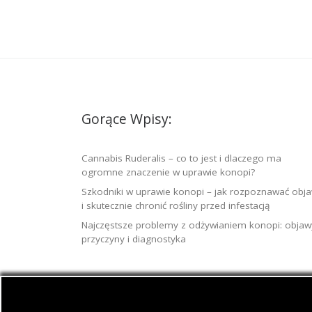
Gorące Wpisy:
Cannabis Ruderalis – co to jest i dlaczego ma
ogromne znaczenie w uprawie konopi?
Szkodniki w uprawie konopi – jak rozpoznawać obj
i skutecznie chronić rośliny przed infestacją
Najczęstsze problemy z odżywianiem konopi: objaw
przyczyny i diagnostyka
© 2026
Jamaica.com.pl
– Wszelkie prawa zast