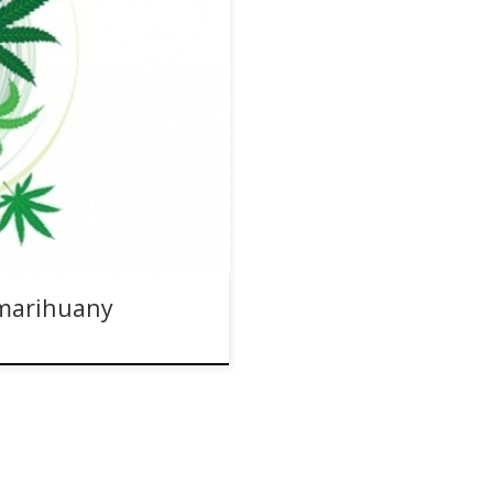
farmie nie mógł uwierzyć, co
. Matka Natura zabawiła się na
 jednej rośliny konopi na
 co ją ukradło. Kto by
marihuany