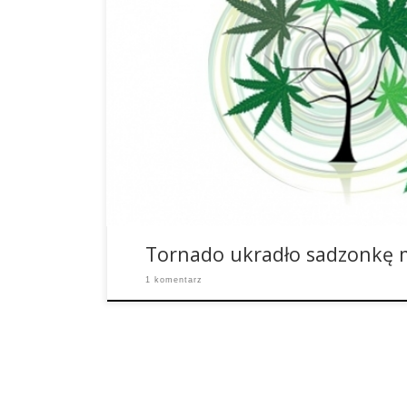
Gdy jedna roślina konopi nagle zniknęła, nikt na 
się stało, dopóki nie obejrzał nagrania z kamery
Siskiyou Sungrown Farm. Jeśli nagle brakuje tylko
farmie marihuany, można się zastanawiać, kto lub
pomyślał, […]
Tornado ukradło sadzonkę 
1 komentarz