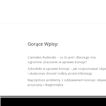
Gorące Wpisy:
Cannabis Ruderalis – co to jest i dlaczego ma
ogromne znaczenie w uprawie konopi?
Szkodniki w uprawie konopi – jak rozpoznawać obj
i skutecznie chronić rośliny przed infestacją
Najczęstsze problemy z odżywianiem konopi: objaw
przyczyny i diagnostyka