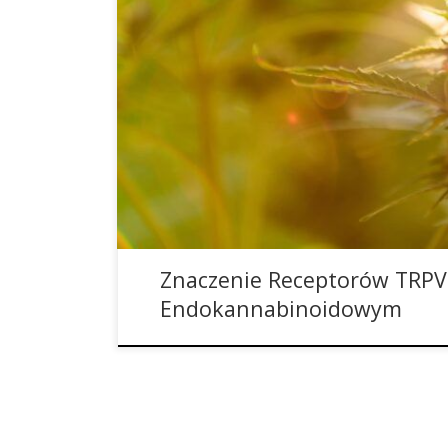
Długo po odkryciu układu endokannabinoidowego
wyłącznie ze znanych receptorów CB1 i CB2. Cho
funkcje i służą jako główne miejsce dokowania w
kannabinoidów, to w kolejnych latach, po bliższy
endokannabinoidowy okazał się znacznie bardzie
kilku […]
Znaczenie Receptorów TRPV
Endokannabinoidowym