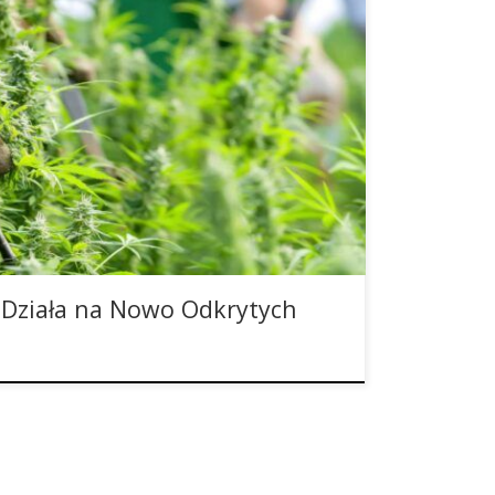
nad 100 różnych kannabinoidów. Podczas gdy dwa
 już powszechnie znane, to stale są odkrywane
inoidy w tej roślinie. Wiele z nich występuje
 ma niesamowite właściwości lecznicze. Jednym z
abinoidów, o którym […]
ziała na Nowo Odkrytych