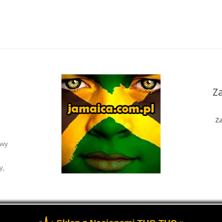
Z
Za
awy
y,