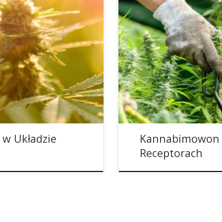
 uważano, że składa się on
Rośliny konopi zawierają po
ciaż spełniają one główne
najważniejsze, THC i CBD, są
iększości znanych
nowe, dosyć egzotyczne kannab
m przyjrzeniu się, system
tylko w śladowych ilościach i
j złożony. Wraz z odkryciem
tych stosunkowo nowych kann
 w Układzie
Kannabimowon D
Receptorach