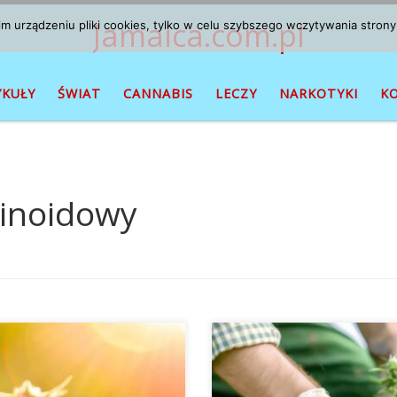
Jamaica.com.pl
 urządzeniu pliki cookies, tylko w celu szybszego wczytywania strony
YKUŁY
ŚWIAT
CANNABIS
LECZY
NARKOTYKI
K
inoidowy