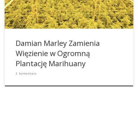
Center w Coalinga w Kalifornii o powierzchni 7000 metrów
kwadratowych za 4,1 miliona dolarów, […]
Damian Marley Zamienia
Więzienie w Ogromną
Plantację Marihuany
1 komentarz