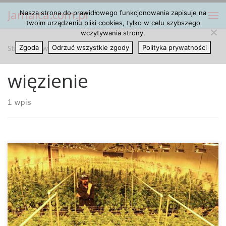
Jamaica.com.pl
Nasza strona do prawidłowego funkcjonowania zapisuje na
Przejdź do treści
Me
twoim urządzeniu pliki cookies, tylko w celu szybszego
wczytywania strony.
Strona główna
Zgoda
Odrzuć wszystkie zgody
»
więzienie
Polityka prywatności
więzienie
1 wpis
Damian Marley, czyli najmłodszy syn Boba Marleya, wraz
ze swoim partnerem biznesowym Ocean Grown Extracts,
stworzył dosyć ciekawy i przynoszący zyski model
biznesowy o wartości milionów dolarów. Marley wraz ze
swoimi partnerami zakupił więzienie Claremont Custody